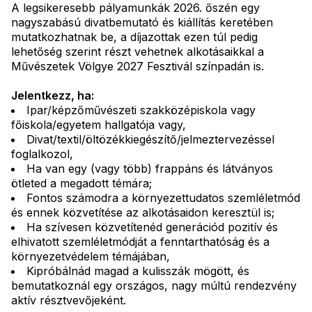
A legsikeresebb pályamunkák 2026. őszén egy
nagyszabású divatbemutató és kiállítás keretében
mutatkozhatnak be, a díjazottak ezen túl pedig
lehetőség szerint részt vehetnek alkotásaikkal a
Művészetek Völgye 2027 Fesztivál színpadán is.
Jelentkezz, ha:
Ipar/képzőművészeti szakközépiskola vagy
főiskola/egyetem hallgatója vagy,
Divat/textil/öltözékkiegészítő/jelmeztervezéssel
foglalkozol,
Ha van egy (vagy több) frappáns és látványos
ötleted a megadott témára;
Fontos számodra a környezettudatos szemléletmód
és ennek közvetítése az alkotásaidon keresztül is;
Ha szívesen közvetítenéd generációd pozitív és
elhivatott szemléletmódját a fenntarthatóság és a
környezetvédelem témájában,
Kipróbálnád magad a kulisszák mögött, és
bemutatkoznál egy országos, nagy múltú rendezvény
aktív résztvevőjeként.