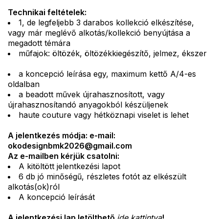
Technikai feltételek:
1, de legfeljebb 3 darabos kollekció elkészítése,
vagy már meglévő alkotás/kollekció benyújtása a
megadott témára
műfajok: öltözék, öltözékkiegészítő, jelmez, ékszer
a koncepció leírása egy, maximum kettő A/4-es
oldalban
a beadott művek újrahasznosított, vagy
újrahasznosítandó anyagokból készüljenek
haute couture vagy hétköznapi viselet is lehet
A jelentkezés módja: e
-mail:
okodesignbmk2026@gmail.com
Az e-mailben kérjük csatolni:
A kitöltött jelentkezési lapot
6 db jó minőségű, részletes fotót az elkészült
alkotás(ok)ról
A koncepció leírását
A jelentkezési lap letölthető
ide kattintva
!