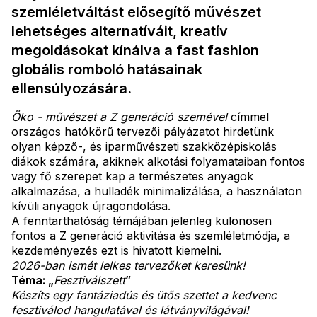
szemléletváltást elősegítő művészet
lehetséges alternatíváit, kreatív
megoldásokat kínálva a fast fashion
globális romboló hatásainak
ellensúlyozására.
Öko - művészet a Z generáció szemével
címmel
országos hatókörű tervezői pályázatot hirdetünk
olyan képző-, és iparművészeti szakközépiskolás
diákok számára, akiknek alkotási folyamataiban fontos
vagy fő szerepet kap a természetes anyagok
alkalmazása, a hulladék minimalizálása, a használaton
kívüli anyagok újragondolása.
A fenntarthatóság témájában jelenleg különösen
fontos a Z generáció aktivitása és szemléletmódja, a
kezdeményezés ezt is hivatott kiemelni.
2026-ban ismét lelkes tervezőket keresünk!
Téma: „
Fesztiválszett
”
Készíts egy fantáziadús és ütős szettet a kedvenc
fesztiválod hangulatával és látványvilágával!